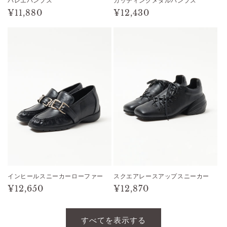
バレエパンプス
カッティングメタルパンプス
通
¥11,880
通
¥12,430
常
常
価
価
格
格
インヒールスニーカーローファー
スクエアレースアップスニーカー
通
¥12,650
通
¥12,870
常
常
価
価
すべてを表示する
格
格