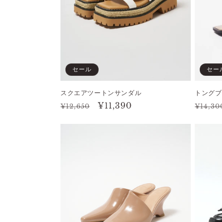
セール
セー
スクエアツートンサンダル
トングブ
通
セ
¥11,390
通
¥12,650
¥14,30
常
ー
常
価
ル
価
格
価
格
格