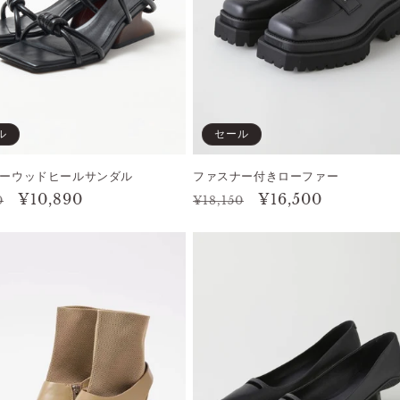
ル
セール
ーウッドヒールサンダル
ファスナー付きローファー
セ
¥10,890
通
セ
¥16,500
0
¥18,150
ー
常
ー
ル
価
ル
価
格
価
格
格