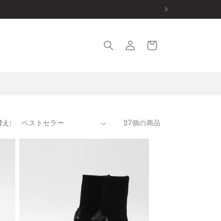
ロ
カ
グ
ー
イ
ト
ン
え:
27個の商品