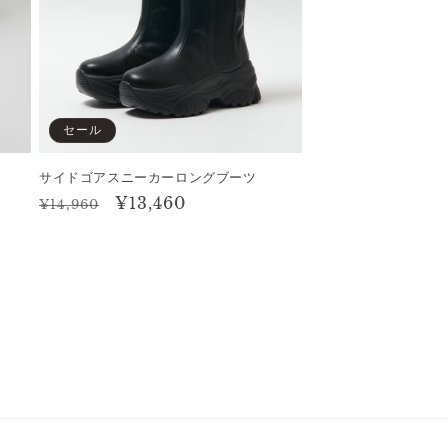
セール
サイドゴアスニーカーロングブーツ
通
セ
¥13,460
¥14,960
常
ー
価
ル
格
価
格