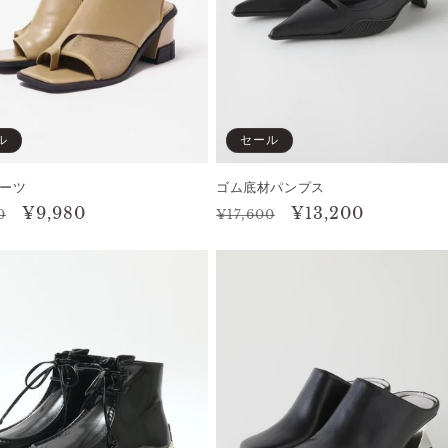
ル
セール
ーツ
ゴム底材パンプス
セ
¥9,980
通
セ
¥13,200
0
¥17,600
ー
常
ー
ル
価
ル
価
格
価
格
格