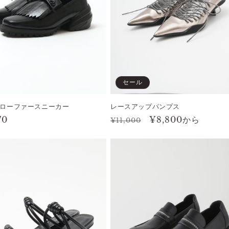
セール
ローファースニーカー
レースアップパンプス
70
通
セ
¥8,800から
¥11,000
常
ー
価
ル
格
価
格