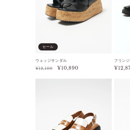
セール
ウェッジサンダル
フリンジ
通
セ
¥10,890
通
¥12,8
¥12,100
常
ー
常
価
ル
価
格
価
格
格