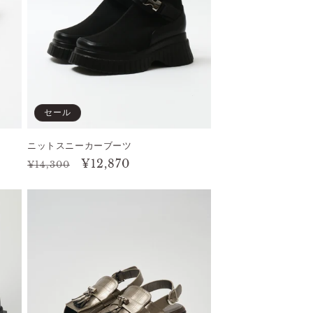
セール
ニットスニーカーブーツ
通
セ
¥12,870
¥14,300
常
ー
価
ル
格
価
格