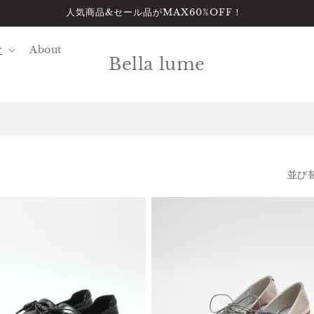
人気商品&セール品がMAX60%OFF！
r
About
Bella lume
並び替