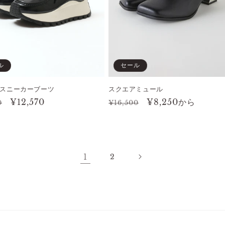
ル
セール
スニーカーブーツ
スクエアミュール
セ
¥12,570
通
セ
¥8,250から
0
¥16,500
ー
常
ー
ル
価
ル
価
格
価
格
格
1
2