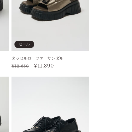
セール
タッセルローファーサンダル
通
セ
¥11,390
¥12,650
常
ー
価
ル
格
価
格