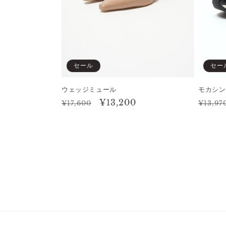
セール
セー
ウェッジミュール
モカシン
通
セ
¥13,200
通
¥17,600
¥13,97
常
ー
常
価
ル
価
格
価
格
格