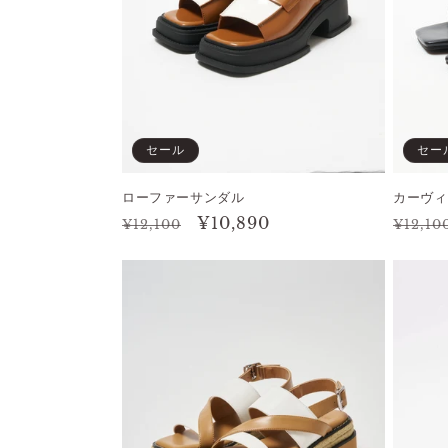
セール
セー
ローファーサンダル
カーヴィ
通
セ
¥10,890
通
¥12,100
¥12,10
常
ー
常
価
ル
価
格
価
格
格