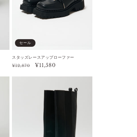
セール
スタッズレースアップローファー
通
セ
¥11,580
¥12,870
常
ー
価
ル
格
価
格