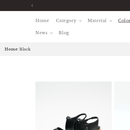
コンテ
ンツに
進む
Home
Category
Material
Colo
News
Blog
Home
/
Black